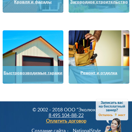
Кровля и фасады
Загородное строительство
Быстровозводимые гаражи
Ремонт и отделка
© 2002 - 2018 OOO "Эколюкс"
8 495 104-88-22
9
Оплатить договор
Создание сайта -
NationalStyle